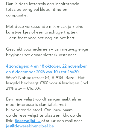
Dan is deze letterreis een inspirerende
totaalbeleving vol kleur, ritme en
compositie.
Met deze verrassende mix maak je kleine
kunstwerkjes of een prachtige triptiek
– een feest voor het oog en het hart.
Geschikt voor iedereen – van nieuwsgierige
beginner tot ervarenletterkunstenaar.
4 zondagen: 4 en 18 oktober, 22 november
en 6 december 2026 van 10u tot 16u30
Waar? Nobeekstraat 84, B-9150 Bazel. Het
lesgeld bedraagt €300 voor 4 lesdagen (incl.
21% btw = €16,50).
Een reservelijst wordt aangemaakt als er
meer interesse is dan tafels met
bijbehorende stoel. Om jouw naam
op de reservelijst te plaatsen, klik op de
link:
Reservelijst ...
of stuur een mail naar
jes@dewereldvanpixel.be