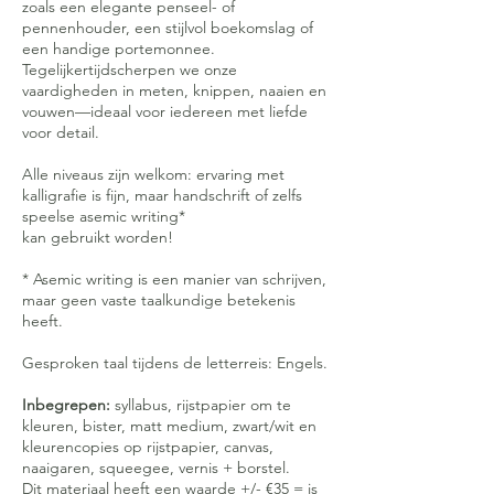
zoals een elegante penseel- of
pennenhouder, een stijlvol boekomslag of
een handige portemonnee.
Tegelijkertijdscherpen we onze
vaardigheden in meten, knippen, naaien en
vouwen—ideaal voor iedereen met liefde
voor detail.
Alle niveaus zijn welkom: ervaring met
kalligrafie is fijn, maar handschrift of zelfs
speelse asemic writing*
kan gebruikt worden!
* Asemic writing is een manier van schrijven,
maar geen vaste taalkundige betekenis
heeft.
Gesproken taal tijdens de letterreis: Engels.
Inbegrepen:
syllabus, rijstpapier om te
kleuren, bister, matt medium, zwart/wit en
kleurencopies op rijstpapier, canvas,
naaigaren, squeegee, vernis + borstel.
Dit materiaal heeft een waarde +/- €35 = is