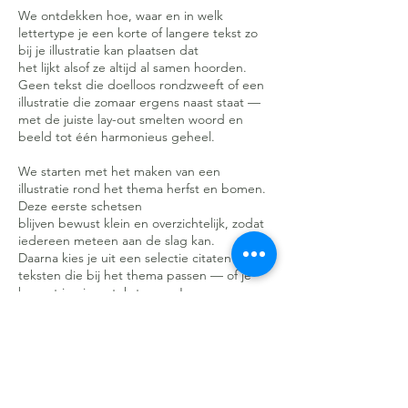
We ontdekken hoe, waar en in welk
lettertype je een korte of langere tekst zo
bij je illustratie kan plaatsen dat
het lijkt alsof ze altijd al samen hoorden.
Geen tekst die doelloos rondzweeft of een
illustratie die zomaar ergens naast staat —
met de juiste lay-out smelten woord en
beeld tot één harmonieus geheel.
We starten met het maken van een
illustratie rond het thema herfst en bomen.
Deze eerste schetsen
blijven bewust klein en overzichtelijk, zodat
iedereen meteen aan de slag kan.
Daarna kies je uit een selectie citaten en
teksten die bij het thema passen — of je
brengt je eigen tekst mee. Je
experimenteert met verschillende groottes
en lettertypes* en onderzoekt, met
kalkpapier of een lichtbak, waar jouw tekst
het best tot zijn recht komt.
Samen bespreken we wat werkt en wat niet,