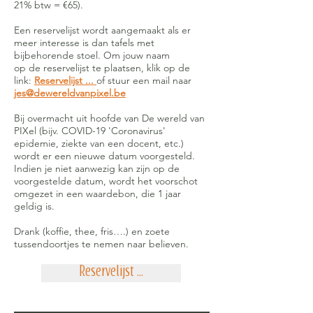
21% btw = €65).
Een reservelijst wordt aangemaakt als er
meer interesse is dan tafels met
bijbehorende stoel. Om jouw naam
op de reservelijst te plaatsen, klik op de
link:
Reservelijst ...
of stuur een mail naar
jes@dewereldvanpixel.be
Bij overmacht uit hoofde van De wereld van
PIXel (bijv. COVID-19 'Coronavirus'
epidemie, ziekte van een docent, etc.)
wordt er een nieuwe datum voorgesteld.
Indien je niet aanwezig kan zijn op de
voorgestelde datum, wordt het voorschot
omgezet in een waardebon, die 1 jaar
geldig is.
Drank (koffie, thee, fris….) en zoete
tussendoortjes te nemen naar believen.
Reservelijst ...