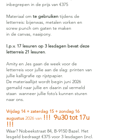
inbegrepen in de prijs van €375
Materiaal om
te gebruiken
tijdens de
letterreis: bijenwas, metalen vorken en
screw punch om gaten te maken
in de canvas, naaipony.
I.p.v. 17 lesuren op 3 lesdagen bevat deze
letterreis 21 lesuren
.
Amity en Jes gaan de week voor de
letterreis voor jullie aan de slag: printen van
jullie kalligrafie op rijstpapier.
De materiaallijst wordt begin juni 2026
gemaild naar jullie en daarin zal vermeld
staan wanneer jullie foto’s kunnen sturen
naar ons.
Vrijdag 14 + zaterdag 15 + zondag 16
!!! 9u30 tot 17u
augustus
2026 van
!!!
Waar? Nobeekstraat 84, B-9150 Bazel. Het
lesgeld bedraagt €375 voor 3 lesdagen (incl.