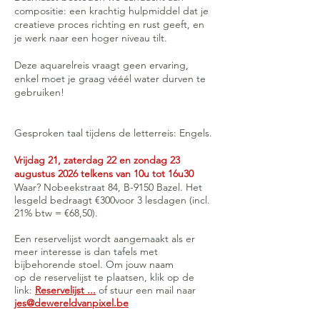
compositie: een krachtig hulpmiddel dat je
creatieve proces richting en rust geeft, en
je werk naar een hoger niveau tilt.
Deze aquarelreis vraagt geen ervaring,
enkel moet je graag vééél water durven te
gebruiken!
Gesproken taal tijdens de letterreis: Engels.
Vrijdag 21, zaterdag 22 en zondag 23
augustus
2026 telkens van 10u tot 16u30
Waar? Nobeekstraat 84, B-9150 Bazel. Het
lesgeld bedraagt €300voor 3 lesdagen (incl.
21% btw = €68,50).
Een reservelijst wordt aangemaakt als er
meer interesse is dan tafels met
bijbehorende stoel. Om jouw naam
op de reservelijst te plaatsen, klik op de
link:
Reservelijst ...
of stuur een mail naar
jes@dewereldvanpixel.be