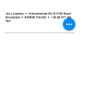
Jes Liossatos • Nobeekstraat 84, B-9150 Bazel
(Kruibeke) •. BE0838.734.452. •
+32 (0) 477 406
783
De wereld van PIXel bestaat uit verschillende continenten: de wenskaarten, de
creat'UURtjes en Letterreizen in het atelier, de grafische vormgeving en
drukwerkvoorbereiding.
Privacy verklaring
&
Algemene voorwaarden
Uw persoonsgegeven worden verwerkt door Jes
Liossatos, handel drijvende onder de benaming ‘De
Wereld van Pixel (KBO
0838.734.452
,
voor klantenbeheer op basis van de contractuele
relatie of toestemming als gevolg van Uw
bestelling/aankoop of offerteaanvraag, en/of op
basis van ons gerechtvaardigd belang. Een meer
uitgebreid overzicht van ons beleid op het vlak van
verwerking van persoonsgegevens kan u bekomen
door een mail te versturen naar
jes@dewereldvanpixel.be
of een brief naar
Nobeekstraat 84, 9150 Kruibeke.