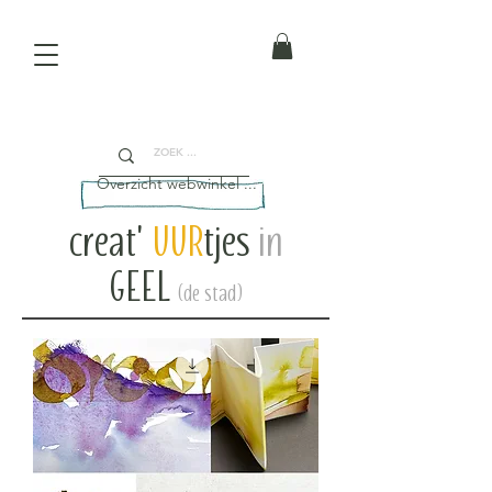
Overzicht webwinkel ...
creat'
UUR
tjes
in
GEEL
(de stad)