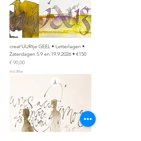
creat'UURtje GEEL • Letterlagen •
Zaterdagen 5.9 en 19.9.2026 • €150
Prijs
€ 90,00
incl.Btw