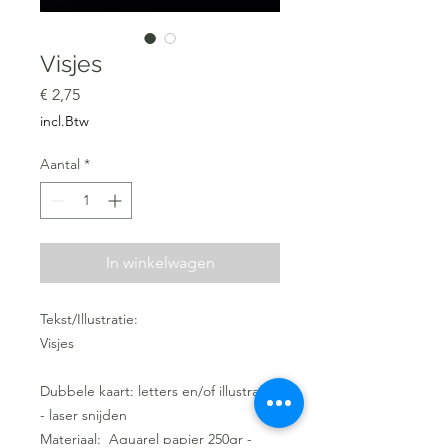
Visjes
Prijs
€ 2,75
incl.Btw
Aantal
*
In winkelwagen
Tekst/Illustratie:
Visjes
Dubbele kaart: letters en/of illustratie
- laser snijden
Materiaal: Aquarel papier 250gr -