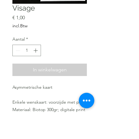
Visage
Prijs
€ 1,00
incl.Btw
Aantal
*
In winkelwagen
Asymmetrische kaart
Enkele wenskaart: voorzijde met print
Materiaal: Biotop 300gr; digitale print
Enkele wenskaart 10x15cm
(standaardformaat voor verzending =