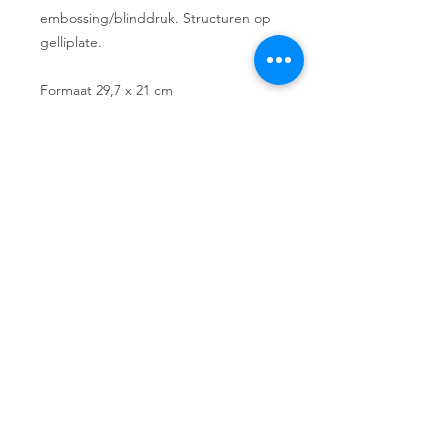
embossing/blinddruk. Structuren op
gelliplate.
Formaat 29,7 x 21 cm
Hoogte van een letter +/- 3,6cm
De stencils gemaakt uit polyester; 225
micron dikte (gelijkaardig qua dikte
aan 225 grams papier).
Worldwide shipping
is possible.
Email your name and country where
you live to jes@dewereldvanpixel.be
for the calculation of the shipping
cost.
jes@dewereldvanpixel.be
Nobeekstraat 84, 8150 Bazel (Kruibeke)