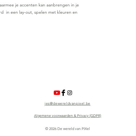
waarmee je accenten kan aanbrengen in je
d in een lay-out, spelen met kleuren en
jes@dewereldvanpixel.be
Algemene voorwaarden & Privacy (GDPR)
Nobeekstraat 84, 8150 Bazel (Kruibeke)
© 2026 De wereld van PIXel