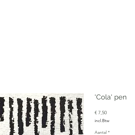
'Cola' pen
Prijs
€ 7,50
incl.Btw
Aantal
*