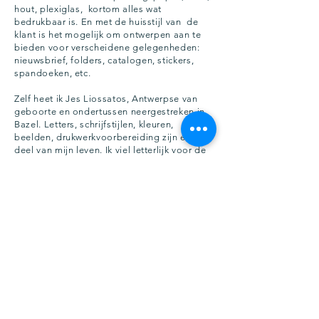
hout, plexiglas,
kortom alles wat
bedrukbaar is. En met de huisstijl van
de
klant is het mogelijk om ontwerpen aan te
bieden voor verscheidene gelegenheden:
nieuwsbrief, folders,
catalogen, stickers,
spandoeken, etc.
Zelf heet ik Jes Liossatos, Antwerpse van
geboorte en ondertussen neergestreken in
Bazel. Letters, schrijfstijlen, kleuren,
beelden, drukwerkvoorbereiding zijn een
deel van
mijn leven. Ik viel letterlijk voor de
kalligrafie en dit in combinatie met mijn
andere grote passie, de fotografie,
maakte
dat
De wereld van PIXel
een werkelijkheid
werd.
Een bewuste keuze voor de grafische sector
in 2011 met
een job als
drukwerkvoorbereider in een digitale
drukkerij.
Beletteringsfolies, naadloos
behang, alupanelen, flyers,
PVC-
hardschuimplaten, spandoeken, brochures,
visitekaartjes,
displays in
honinggraatkarton, te veel aan geweldige