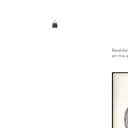
Beelden
en
me a